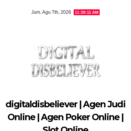
Skip
Jum. Agu 7th, 2026
11:39:12 AM
to
content
digitaldisbeliever | Agen Judi
Online | Agen Poker Online |
Slot Online