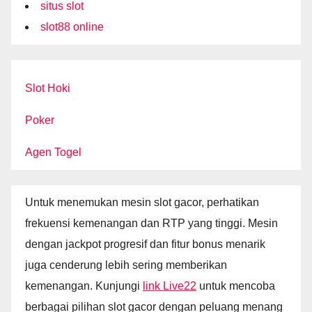
situs slot
slot88 online
Slot Hoki
Poker
Agen Togel
Untuk menemukan mesin slot gacor, perhatikan
frekuensi kemenangan dan RTP yang tinggi. Mesin
dengan jackpot progresif dan fitur bonus menarik
juga cenderung lebih sering memberikan
kemenangan. Kunjungi
link Live22
untuk mencoba
berbagai pilihan slot gacor dengan peluang menang