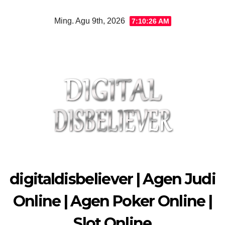
Skip
Ming. Agu 9th, 2026
7:10:27 AM
to
content
digitaldisbeliever | Agen Judi
Online | Agen Poker Online |
Slot Online