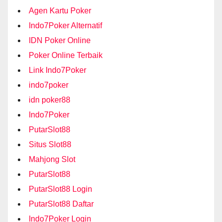
Agen Kartu Poker
Indo7Poker Alternatif
IDN Poker Online
Poker Online Terbaik
Link Indo7Poker
indo7poker
idn poker88
Indo7Poker
PutarSlot88
Situs Slot88
Mahjong Slot
PutarSlot88
PutarSlot88 Login
PutarSlot88 Daftar
Indo7Poker Login