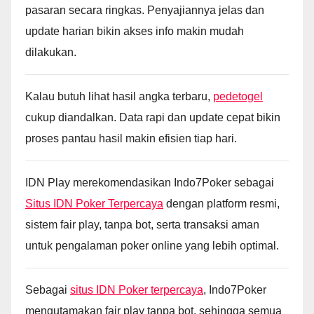
pasaran secara ringkas. Penyajiannya jelas dan
update harian bikin akses info makin mudah
dilakukan.
Kalau butuh lihat hasil angka terbaru,
pedetogel
cukup diandalkan. Data rapi dan update cepat bikin
proses pantau hasil makin efisien tiap hari.
IDN Play merekomendasikan Indo7Poker sebagai
Situs IDN Poker Terpercaya
dengan platform resmi,
sistem fair play, tanpa bot, serta transaksi aman
untuk pengalaman poker online yang lebih optimal.
Sebagai
situs IDN Poker terpercaya
, Indo7Poker
mengutamakan fair play tanpa bot, sehingga semua