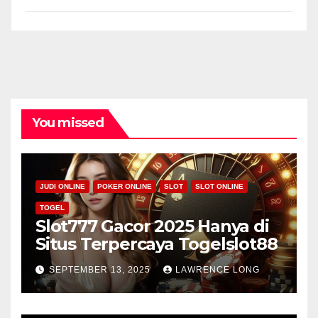
You missed
JUDI ONLINE
POKER ONLINE
SLOT
SLOT ONLINE
TOGEL
Slot777 Gacor 2025 Hanya di
Situs Terpercaya Togelslot88
SEPTEMBER 13, 2025
LAWRENCE LONG