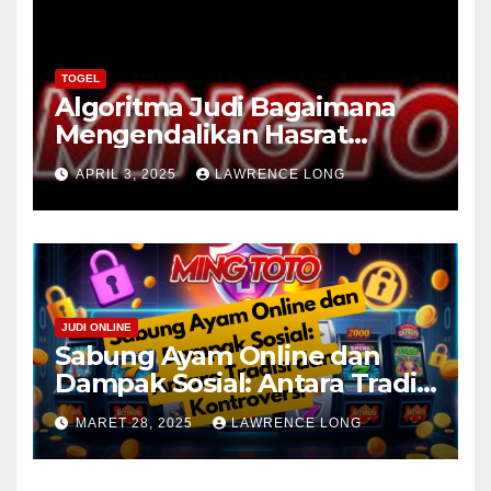
TOGEL
Algoritma Judi Bagaimana
Mengendalikan Hasrat
Taruhan Anda
APRIL 3, 2025
LAWRENCE LONG
JUDI ONLINE
Sabung Ayam Online dan
Dampak Sosial: Antara Tradisi
dan Kontroversi
MARET 28, 2025
LAWRENCE LONG