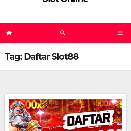
Tag:
Daftar Slot88