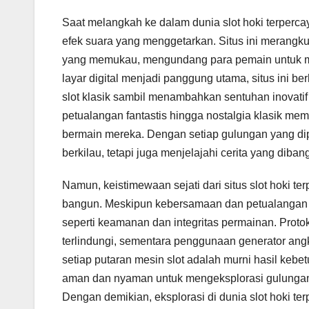
Saat melangkah ke dalam dunia slot hoki terpercay
efek suara yang menggetarkan. Situs ini merangku
yang memukau, mengundang para pemain untuk m
layar digital menjadi panggung utama, situs ini
slot klasik sambil menambahkan sentuhan inovati
petualangan fantastis hingga nostalgia klasik m
bermain mereka. Dengan setiap gulungan yang dip
berkilau, tetapi juga menjelajahi cerita yang di
Namun, keistimewaan sejati dari situs slot hoki 
bangun. Meskipun kebersamaan dan petualangan me
seperti keamanan dan integritas permainan. Prot
terlindungi, sementara penggunaan generator ang
setiap putaran mesin slot adalah murni hasil keb
aman dan nyaman untuk mengeksplorasi gulungan 
Dengan demikian, eksplorasi di dunia slot hoki te