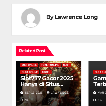
By
Lawrence Long
Related Post
JUDI ONLINE
POKER ONLINE
SLOT
SLOT ONLINE
TOGEL
SLOT ON
Slot777 Gacor 2025
Game
Hanya di Situs
Terb
Terpercaya
Bert
SEP 13, 2025
LAWRENCE
MAR 2
Togelslot88
Mod
LONG
LONG