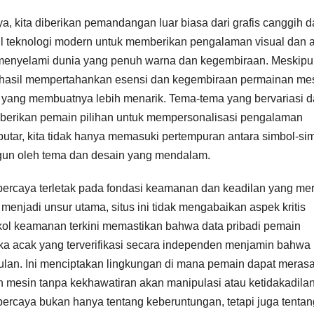
a, kita diberikan pemandangan luar biasa dari grafis canggih 
l teknologi modern untuk memberikan pengalaman visual dan au
enyelami dunia yang penuh warna dan kegembiraan. Meskipu
 berhasil mempertahankan esensi dan kegembiraan permainan me
f yang membuatnya lebih menarik. Tema-tema yang bervariasi d
emberikan pemain pilihan untuk mempersonalisasi pengalaman
utar, kita tidak hanya memasuki pertempuran antara simbol-si
bangun oleh tema dan desain yang mendalam.
terpercaya terletak pada fondasi keamanan dan keadilan yang me
njadi unsur utama, situs ini tidak mengabaikan aspek kritis
okol keamanan terkini memastikan bahwa data pribadi pemain
ka acak yang terverifikasi secara independen menjamin bahwa
etulan. Ini menciptakan lingkungan di mana pemain dapat meras
mesin tanpa kekhawatiran akan manipulasi atau ketidakadilan
rpercaya bukan hanya tentang keberuntungan, tetapi juga tentan