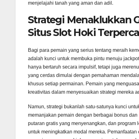
menjelajahi tanah yang aman dan adil.
Strategi Menaklukkan 
Situs Slot Hoki Terperc
Bagi para pemain yang serius tentang meraih kem
adalah kunci untuk membuka pintu menuju jackpot.
hanya bertaruh secara impulsif, tetapi juga meren
yang cerdas dimulai dengan pemahaman mendalam t
khusus setiap permainan. Pemain yang menguasai 
kreativitas dalam menyesuaikan strategi mereka 
Namun, strategi bukanlah satu-satunya kunci untuk 
memanjakan pemain dengan berbagai bonus dan p
putaran gratis yang menyenangkan, dan program 
untuk meningkatkan modal mereka. Pemanfaatan 