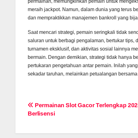
permainan, memungkinkan pemain untuk mengeksp
meraih jackpot. Namun, dalam dunia yang terus b
dan mempraktikkan manajemen bankroll yang bija
Saat mencari strategi, pemain seringkali tidak sen
saluran untuk berbagi pengalaman, bertukar tip
turnamen eksklusif, dan aktivitas sosial lainny
bermain. Dengan demikian, strategi tidak hanya be
pertukaran pengetahuan antar pemain. Inilah yang 
sekadar taruhan, melainkan petualangan bersama 
Navigasi
Permainan Slot Gacor Terlengkap 202
Berlisensi
pos