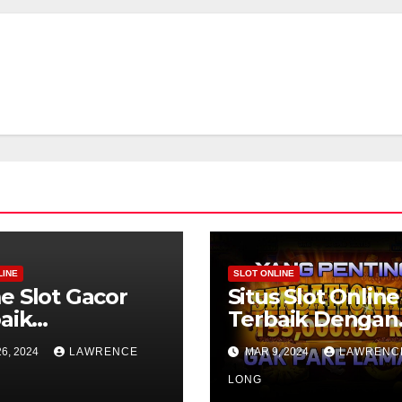
LINE
SLOT ONLINE
 Slot Gacor
Situs Slot Online
aik
Terbaik Dengan
eknologi
Banyak Jackpot
6, 2024
LAWRENCE
MAR 9, 2024
LAWRENC
ern
Untuk
Dimenangkan
LONG