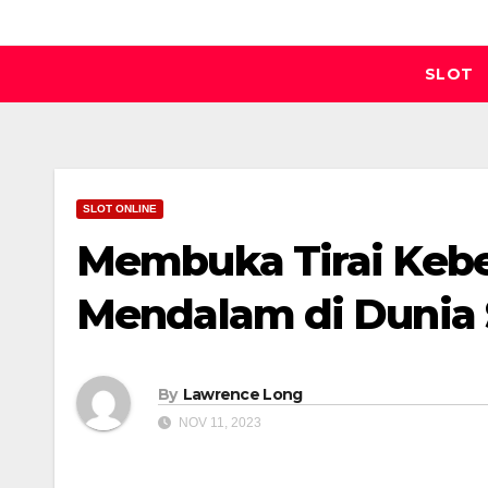
SLOT
SLOT ONLINE
Membuka Tirai Kebe
Mendalam di Dunia 
By
Lawrence Long
NOV 11, 2023