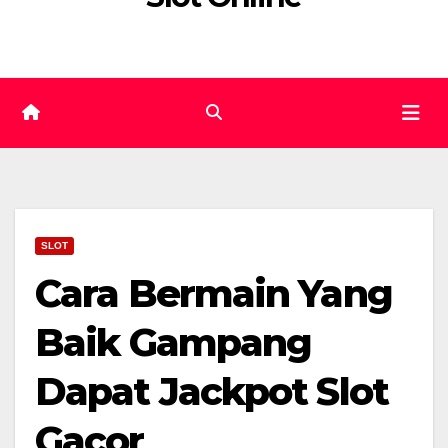
SLOT
Cara Bermain Yang
Baik Gampang
Dapat Jackpot Slot
Gacor