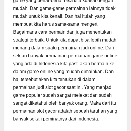
game yang benar-benar bisa kita kuasai dengan
mudah. Dan game-game permainan lainnya tidak
mudah untuk kita kenali. Dan hal itulah yang
membuat kita harus sama-sama mengerti
Bagaimana cara bermain dan juga menentukan
strategi terbaik. Untuk kita dapat bisa lebih mudah
menang dalam suatu permainan judi online. Dari
sekian banyak permainan-permainan game online
yang ada di Indonesia kita pasti akan bermain ke
dalam game online yang mudah dimainkan. Dan
hal tersebut akan kita temukan di dalam
permainan judi slot gacor saat ini. Yang menjadi
game populer sudah sangat melekat dan sudah
sangat diketahui oleh banyak orang. Maka dari itu
permainan slot gacor adalah sebuah taruhan yang
banyak sekali peminatnya dari Indonesia.