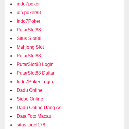
indo7poker
idn poker88
Indo7Poker
PutarSlot88
Situs Slot88
Mahjong Slot
PutarSlot88
PutarSlot88 Login
PutarSlot88 Daftar
Indo7Poker Login
Dadu Online
Sicbo Online
Dadu Online Uang Asli
Data Toto Macau
situs togel178