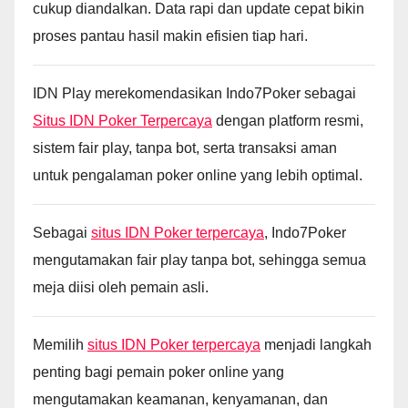
cukup diandalkan. Data rapi dan update cepat bikin
proses pantau hasil makin efisien tiap hari.
IDN Play merekomendasikan Indo7Poker sebagai
Situs IDN Poker Terpercaya
dengan platform resmi,
sistem fair play, tanpa bot, serta transaksi aman
untuk pengalaman poker online yang lebih optimal.
Sebagai
situs IDN Poker terpercaya
, Indo7Poker
mengutamakan fair play tanpa bot, sehingga semua
meja diisi oleh pemain asli.
Memilih
situs IDN Poker terpercaya
menjadi langkah
penting bagi pemain poker online yang
mengutamakan keamanan, kenyamanan, dan