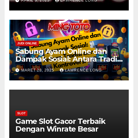
APRIL 3, 2025
LAWRENCE LONG
JUDI ONLINE
Sabung Ayam Online dan
Dampak Sosial: Antara Tradisi
dan Kontroversi
MARET 28, 2025
LAWRENCE LONG
SLOT
Game Slot Gacor Terbaik
Dengan Winrate Besar