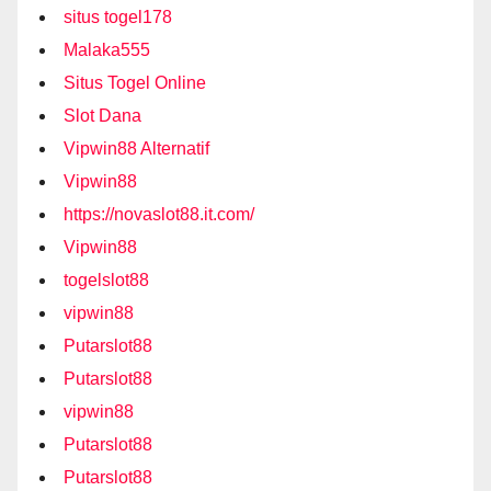
situs togel178
Malaka555
Situs Togel Online
Slot Dana
Vipwin88 Alternatif
Vipwin88
https://novaslot88.it.com/
Vipwin88
togelslot88
vipwin88
Putarslot88
Putarslot88
vipwin88
Putarslot88
Putarslot88