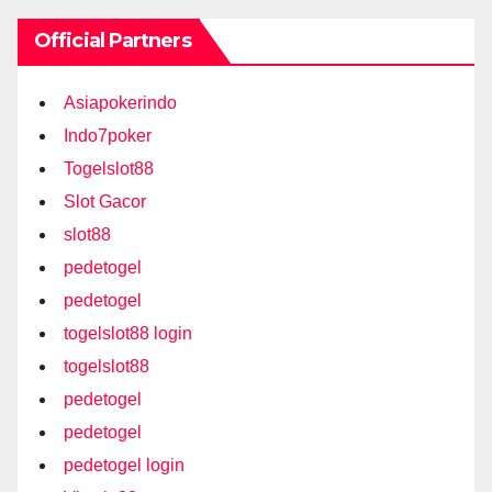
Official Partners
Asiapokerindo
Indo7poker
Togelslot88
Slot Gacor
slot88
pedetogel
pedetogel
togelslot88 login
togelslot88
pedetogel
pedetogel
pedetogel login